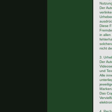
Nutzung
Der Auto
verlink
Urhebers
ausdrück
Diese F
Fremdei
in alle
fehlerh
solcher
nicht de
3. Urhe
Der Aut
Videose
und Tex
Alle in
unterli
jeweili
Markenz
Das Copy
Verviel
elektro
4. Rech