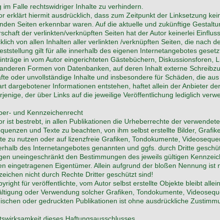
 im Falle rechtswidriger Inhalte zu verhindern.
r erklärt hiermit ausdrücklich, dass zum Zeitpunkt der Linksetzung kein
enden Seiten erkennbar waren. Auf die aktuelle und zukünftige Gestaltun
chaft der verlinkten/verknüpften Seiten hat der Autor keinerlei Einfluss
lich von allen Inhalten aller verlinkten /verknüpften Seiten, die nach 
eststellung gilt für alle innerhalb des eigenen Internetangebotes geset
nträge in vom Autor eingerichteten Gästebüchern, Diskussionsforen, Li
n anderen Formen von Datenbanken, auf deren Inhalt externe Schreibzugri
afte oder unvollständige Inhalte und insbesondere für Schäden, die au
art dargebotener Informationen entstehen, haftet allein der Anbieter de
rjenige, der über Links auf die jeweilige Veröffentlichung lediglich verwe
ber- und Kennzeichenrecht
or ist bestrebt, in allen Publikationen die Urheberrechte der verwendet
quenzen und Texte zu beachten, von ihm selbst erstellte Bilder, Graf
te zu nutzen oder auf lizenzfreie Grafiken, Tondokumente, Videoseque
nerhalb des Internetangebotes genannten und ggfs. durch Dritte gesc
egen uneingeschränkt den Bestimmungen des jeweils gültigen Kennzeic
gen eingetragenen Eigentümer. Allein aufgrund der bloßen Nennung ist n
eichen nicht durch Rechte Dritter geschützt sind!
right für veröffentlichte, vom Autor selbst erstellte Objekte bleibt alle
fältigung oder Verwendung solcher Grafiken, Tondokumente, Videoseq
nischen oder gedruckten Publikationen ist ohne ausdrückliche Zustimmun
tswirksamkeit dieses Haftungsausschlusses