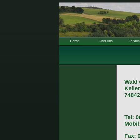
Home
Über uns
Leistu
Wald 
Kelle
74842
Tel: 0
Mobil
Fax: 