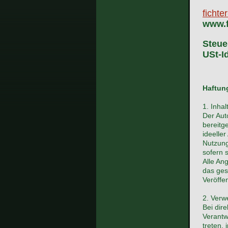
fichte
www.f
Steue
USt-I
Haftun
1. Inha
Der Auto
bereitg
ideelle
Nutzung
sofern s
Alle Ang
das ges
Veröffen
2. Verw
Bei dir
Verantw
treten,