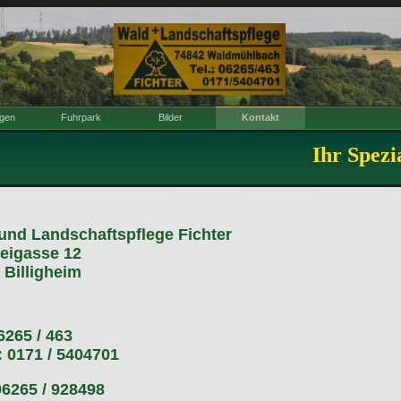
ngen
Fuhrpark
Bilder
Kontakt
Ihr Spezi
und Landschaftspflege Fichter
reigasse 12
 Billigheim
6265 / 463
: 0171 / 5404701
06265 / 928498