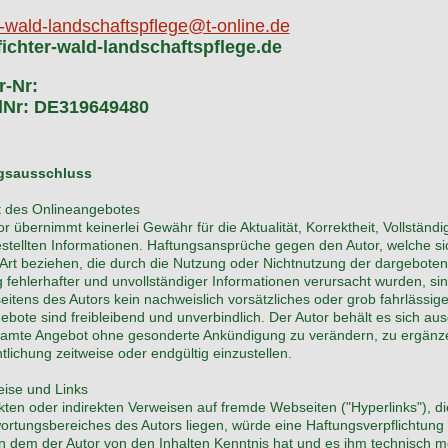
r-wald-landschaftspflege@t-online.de
ichter-wald-landschaftspflege.de
r-Nr:
dNr: DE319649480
gsausschluss
lt des Onlineangebotes
r übernimmt keinerlei Gewähr für die Aktualität, Korrektheit, Vollständi
estellten Informationen. Haftungsansprüche gegen den Autor, welche si
r Art beziehen, die durch die Nutzung oder Nichtnutzung der dargebote
 fehlerhafter und unvollständiger Informationen verursacht wurden, si
eitens des Autors kein nachweislich vorsätzliches oder grob fahrlässige
ebote sind freibleibend und unverbindlich. Der Autor behält es sich ausd
amte Angebot ohne gesonderte Ankündigung zu verändern, zu ergänze
tlichung zeitweise oder endgültig einzustellen.
eise und Links
ekten oder indirekten Verweisen auf fremde Webseiten ("Hyperlinks"), d
ortungsbereiches des Autors liegen, würde eine Haftungsverpflichtung a
 in dem der Autor von den Inhalten Kenntnis hat und es ihm technisch 