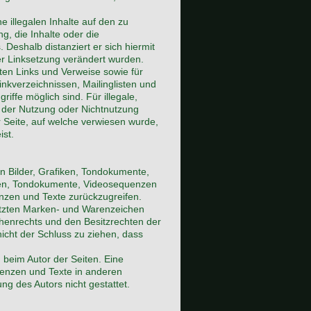
e illegalen Inhalte auf den zu
g, die Inhalte oder die
. Deshalb distanziert er sich hiermit
der Linksetzung verändert wurden.
zten Links und Verweise sowie für
nkverzeichnissen, Mailinglisten und
ffe möglich sind. Für illegale,
s der Nutzung oder Nichtnutzung
r Seite, auf welche verwiesen wurde,
ist.
en Bilder, Grafiken, Tondokumente,
iken, Tondokumente, Videosequenzen
nzen und Texte zurückzugreifen.
hützten Marken- und Warenzeichen
henrechts und den Besitzrechten der
icht der Schluss zu ziehen, dass
in beim Autor der Seiten. Eine
uenzen und Texte in anderen
g des Autors nicht gestattet.