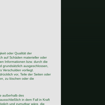
gkeit oder Qualität der
ch auf Schäden materieller oder
nen Informationen bzw. durch die
nd grundsätzlich ausgeschlossen,
s Verschulden vorliegt.
rücklich vor, Teile der Seiten oder
n, zu löschen oder die
ie außerhalb des
usschließlich in dem Fall in Kraft
möglich und zumutbar wäre, die